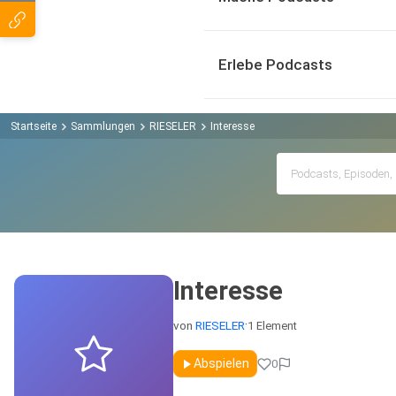
Erlebe Podcasts
Startseite
Sammlungen
RIESELER
Interesse
Interesse
·
von
RIESELER
1 Element
Öffentlich
Abspielen
0