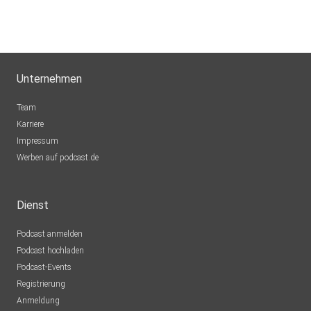
Unternehmen
Team
Karriere
Impressum
Werben auf podcast.de
Dienst
Podcast anmelden
Podcast hochladen
Podcast-Events
Registrierung
Anmeldung