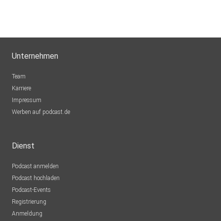
Unternehmen
Team
Karriere
Impressum
Werben auf podcast.de
Dienst
Podcast anmelden
Podcast hochladen
Podcast-Events
Registrierung
Anmeldung