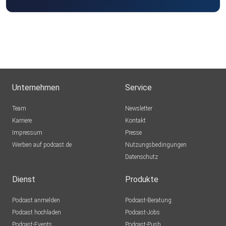
Unternehmen
Service
Team
Newsletter
Karriere
Kontakt
Impressum
Presse
Werben auf podcast.de
Nutzungsbedingungen
Datenschutz
Dienst
Produkte
Podcast anmelden
Podcast-Beratung
Podcast hochladen
Podcast-Jobs
Podcast-Events
Podcast-Push