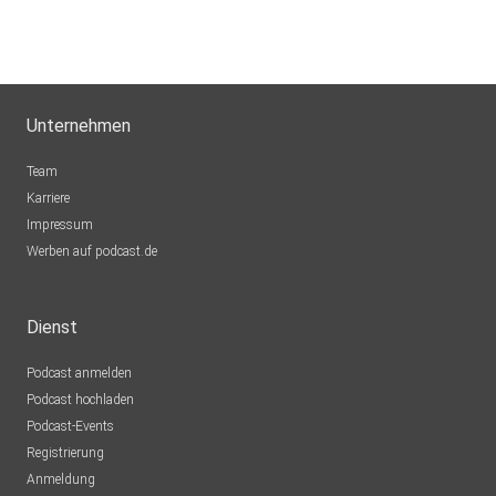
Unternehmen
Team
Karriere
Impressum
Werben auf podcast.de
Dienst
Podcast anmelden
Podcast hochladen
Podcast-Events
Registrierung
Anmeldung