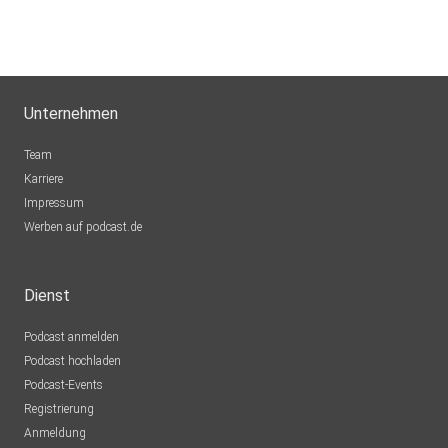
Unternehmen
Team
Karriere
Impressum
Werben auf podcast.de
Dienst
Podcast anmelden
Podcast hochladen
Podcast-Events
Registrierung
Anmeldung