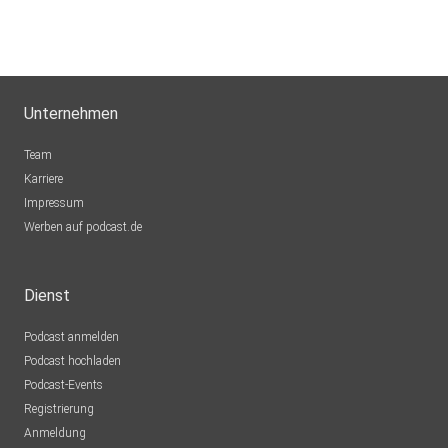
Unternehmen
Team
Karriere
Impressum
Werben auf podcast.de
Dienst
Podcast anmelden
Podcast hochladen
Podcast-Events
Registrierung
Anmeldung