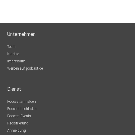
Unternehmen
Team
Karriere
Impressum
Werben auf podcast.de
Dienst
Podcast anmelden
Podcast hochladen
Podcast-Events
Registrierung
Anmeldung