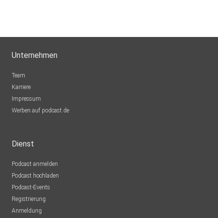
Unternehmen
Team
Karriere
Impressum
Werben auf podcast.de
Dienst
Podcast anmelden
Podcast hochladen
Podcast-Events
Registrierung
Anmeldung