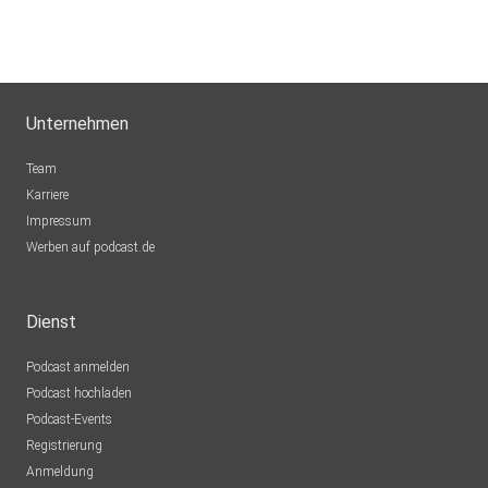
Unternehmen
Team
Karriere
Impressum
Werben auf podcast.de
Dienst
Podcast anmelden
Podcast hochladen
Podcast-Events
Registrierung
Anmeldung