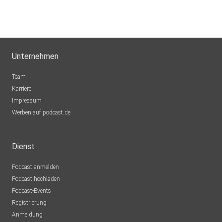
Unternehmen
Team
Karriere
Impressum
Werben auf podcast.de
Dienst
Podcast anmelden
Podcast hochladen
Podcast-Events
Registrierung
Anmeldung