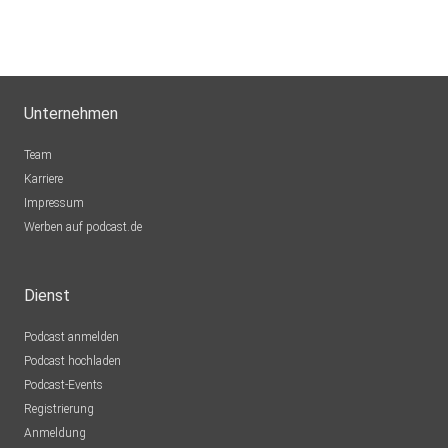
Unternehmen
Team
Karriere
Impressum
Werben auf podcast.de
Dienst
Podcast anmelden
Podcast hochladen
Podcast-Events
Registrierung
Anmeldung