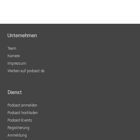
Unternehmen
Team
Karriere
Impressum
Werben auf podcast.de
Dienst
Podcast anmelden
Podcast hochladen
Podcast-Events
Registrierung
Anmeldung