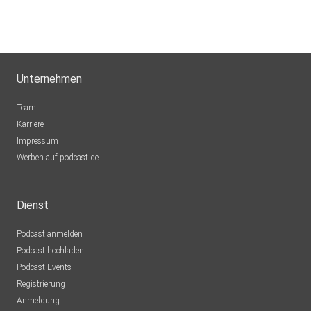
Unternehmen
Team
Karriere
Impressum
Werben auf podcast.de
Dienst
Podcast anmelden
Podcast hochladen
Podcast-Events
Registrierung
Anmeldung