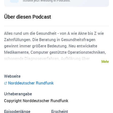
Schalte jetzt Werbung in Podcasts.
Über diesen Podcast
Alles rund um die Gesundheit - von A wie Akne bis Z wie
Zahnfüllungen. Die Beratung in Gesundheitsfragen
gewinnt immer größere Bedeutung. Neu entwickelte
Medikamente, Computer gestützte Operationstechniken,
schonende Diagnoseverfahren, Aufklärung über
Mehr
Vorsorgeprogramme, aktuelle Forschungsergebnisse in
der Medizin: In Visite - Das Gesundheitsmagazin werden
Webseite
sie vorgestellt und verständlich erklärt. Fachärzte im
Norddeutscher Rundfunk
Studio beantworten Hörerfragen am Telefon und geben
gute Ratschläge zur Erhaltung der Gesundheit.
Urheberangabe
Copyright Norddeutscher Rundfunk
Episodenlänge
Erscheint