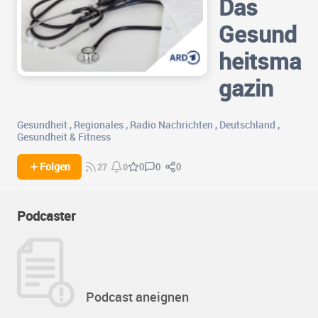
Das
Gesund
heitsma
gazin
Gesundheit
,
Regionales
,
Radio Nachrichten
,
Deutschland
,
Gesundheit & Fitness
0
0
Folgen
0
27
0
Podcaster
Podcast aneignen