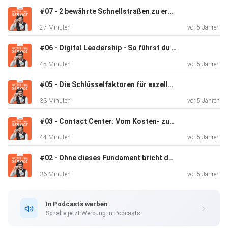
#07 - 2 bewährte Schnellstraßen zu erstklassiger Servicequalität (Nicht Silent Monitorings & Side by Sides) | Better Call Service
27 Minuten
vor 5 Jahren
#06 - Digital Leadership - So führst du dein remote Team zu exzellentem Service | Anika Tannebaum bei Better Call Service
45 Minuten
vor 5 Jahren
Du erfährst...
#05 - Die Schlüsselfaktoren für exzellenten Kundenservice | Miriam Drabas bei Better Call Service
33 Minuten
vor 5 Jahren
#03 - Contact Center: Vom Kosten- zum Wertschöpfungs Zentrum. CX, EX und ROX | Stefan Kolle bei Better Call Service
1) …Der wichtigste Unterschied zwischen Omni &
44 Minuten
vor 5 Jahren
Multichannel
#02 - Ohne dieses Fundament bricht deine digitale Kundenservice Strategie zusammen | Harald Henn bei Better Call Service
36 Minuten
vor 5 Jahren
In Podcasts werben
2) …Wofür du Omnikanal wirklich verwenden solltest
Schalte jetzt Werbung in Podcasts.