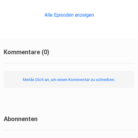
Alle Episoden anzeigen
3) …Wie Amazon Omnikanal sinnvoll verwendet
Kommentare (0)
4) …Das Basisprinzip von intelligentem Routing
Melde Dich an, um einen Kommentar zu schreiben.
5) …So setzt du KI effektiv im Kundenservice ein
Abonnenten