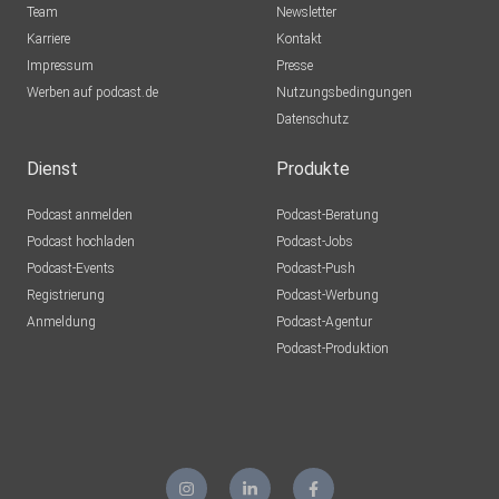
Team
Newsletter
Vertrieb im In- und Outbound abbildet. Wir helfen
Karriere
Kontakt
Unternehmen die
Impressum
Presse
Customer Experience zu verbessern, indem wir die Qualität
Werben auf podcast.de
Nutzungsbedingungen
im
Datenschutz
Kundenservice überprüfen, Verbesserungsvorschläge
machen,
Dienst
Produkte
Softwarelösungen entwickeln und Weiterbildungen für
Podcast anmelden
Podcast-Beratung
Mitarbeiter
Podcast hochladen
Podcast-Jobs
anbieten oder den kompletten Kundenservice als
Podcast-Events
Podcast-Push
Outsourcing
Registrierung
Podcast-Werbung
Dienstleister übernehmen.
Anmeldung
Podcast-Agentur
Podcast-Produktion
Website: https://dumont-process.de/