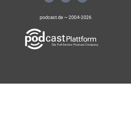
__________________________
podcast.de ~ 2004-2026
PERSONEN
Moderation: Michael Kästner, Marketing & Sales, DuMont
Process GmbH —
https://www.linkedin.com/in/michael-k%C3%A4stner-
42437b194/