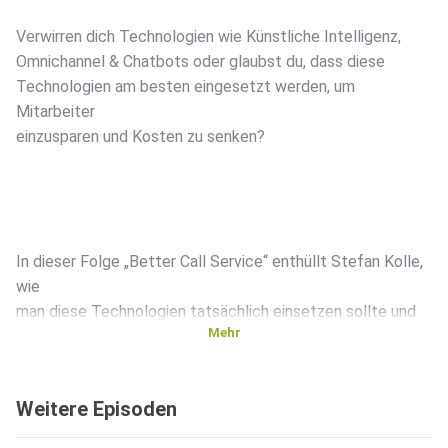
Verwirren dich Technologien wie Künstliche Intelligenz,
Omnichannel & Chatbots oder glaubst du, dass diese
Technologien am besten eingesetzt werden, um
Mitarbeiter
einzusparen und Kosten zu senken?
In dieser Folge „Better Call Service“ enthüllt Stefan Kolle,
wie
man diese Technologien tatsächlich einsetzen sollte und
Mehr
wie sie,
richtig genutzt, auf ein besseres Kundenerlebnis und
Mitarbeiterlebnis einzahlen. Stefan ist Kundenstratege, CX
Weitere Episoden
Spezialist, Kundenstimme-Zuhörer und NPS-Praktiker.