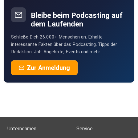
Wenn du deinen Kundenservice verbessern und deine
Kunden
Bleibe beim Podcasting auf
nicht verlieren willst, hör dir den Better Call Service
dem Laufenden
Podcast
an!
Schließe Dich 26.000+ Menschen an. Erhalte
interessante Fakten über das Podcasting, Tipps der
Redaktion, Job-Angebote, Events und mehr.
Zur Anmeldung
Lerne die besten Taktiken, Tipps und Tricks von führenden
Customer Service Experten und wie du sie in deinem
Unternehmen
anwendest.
Die DuMont Process GmbH ist ein Call- und Contact
Center aus
Unternehmen
Service
Berlin Mitte, das verschiedene Projekte im Customer
Service und