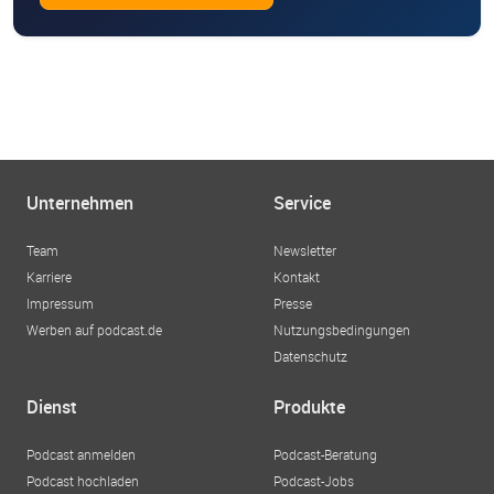
Unternehmen
Service
Team
Newsletter
Karriere
Kontakt
Impressum
Presse
Werben auf podcast.de
Nutzungsbedingungen
Datenschutz
Dienst
Produkte
Podcast anmelden
Podcast-Beratung
Podcast hochladen
Podcast-Jobs