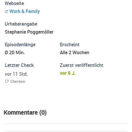
Webseite
ihr ganz eigenes Vereinbarkeitsmodell zu leben. Zudem
Work & Family
gibt es Impulse rund um lebensphasenorientierte
Vereinbarkeit und Führung. Denn Vereinbarkeit ist ein
Urheberangabe
Gemeinschaftsprojekt, das für gutes Gelingen die Ebenen
Stephanie Poggemöller
Familie, Arbeitswelt und Politik braucht.
Episodenlänge
Erscheint
Ø 20 Min.
Alle 2 Wochen
Letzter Check
Zuerst veröffentlicht
vor 6 J.
vor 11 Std.
Checken
Kommentare (0)