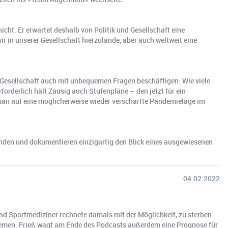
cht. Er erwartet deshalb von Politik und Gesellschaft eine
r in unserer Gesellschaft hierzulande, aber auch weltweit eine
e Gesellschaft auch mit unbequemen Fragen beschäftigen: Wie viele
derlich hält Zausig auch Stufenpläne – den jetzt für ein
 man auf eine möglicherweise wieder verschärfte Pandemielage im
inden und dokumentieren einzigartig den Blick eines ausgewiesenen
04.02.2022
 Sport­me­di­zi­ner rech­ne­te da­mals mit der Mög­lich­keit, zu ster­ben.
 Themen. Frieß wagt am Ende des Podcasts außerdem eine Prognose für