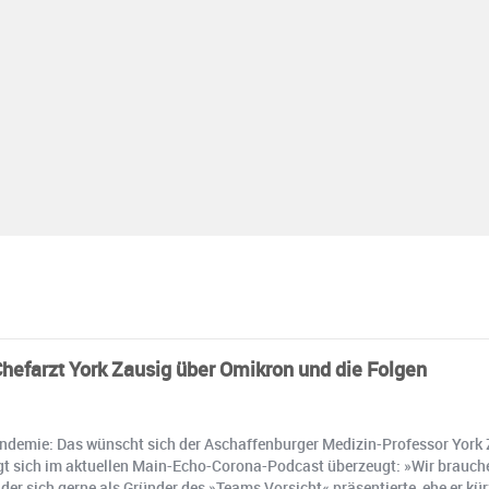
Chefarzt York Zausig über Omikron und die Folgen
demie: Das wünscht sich der Aschaffenburger Medizin-Professor York Zau
sich im aktuellen Main-Echo-Corona-Podcast überzeugt: »Wir brauchen 
der sich gerne als Gründer des »Teams Vorsicht« präsentierte, ehe er k