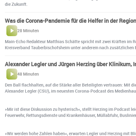
die Zukunft.
Was die Corona-Pandemie für die Helfer in der Regio
28 Minuten
Main-Echo Redakteur Matthias Schätte spricht mit zwei Kräften im Re
Kreisverband Tauberbischofsheim unter anderem nach zusätzlichen 
Alexander Legler und Jürgen Herzing über Klinikum, Im
48 Minuten
Den Ball flachhalten, auf die Stärke aller Beteiligten vertrauen: Mi
Alexander Legler (CSU), im neuesten Corona-Podcast des Medienhause
»Mir ist diese Diskussion zu hysterisch«, stellt Herzing im Podcast l
Feuerwehr, Rettungsdienste und Krankenhäuser, Müllabfuhr, Buslinie
»Wir werden hohe Zahlen haben«, erwarten Legler und Herzing mit Bli