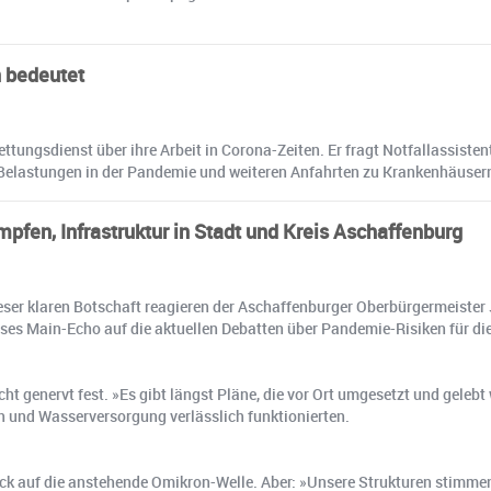
n bedeutet
ttungsdienst über ihre Arbeit in Corona-Zeiten. Er fragt Notfallassiste
Belastungen in der Pandemie und weiteren Anfahrten zu Krankenhäuser
pfen, Infrastruktur in Stadt und Kreis Aschaffenburg
t dieser klaren Botschaft reagieren der Aschaffenburger Oberbürgermeist
s Main-Echo auf die aktuellen Debatten über Pandemie-Risiken für die 
eicht genervt fest. »Es gibt längst Pläne, die vor Ort umgesetzt und gel
n und Wasserversorgung verlässlich funktionierten.
ck auf die anstehende Omikron-Welle. Aber: »Unsere Strukturen stimmen«,