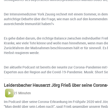
Der Intensivmediziner York Zausig rechnet mit einem Sommer, in dem s
aufrichtige Debatte über die Frage, wie man sich auf den kommenden H
ausreichende Immunität haben?«
Es gehe dabei darum, die richtige Balance zwischen individueller Fr
Kranke, wie viele Tote könne und wolle man hinnehmen, wenn man di
Zurückfahren der Maßnahmen beschlossenen hält er für sinnvoll. Es 
Herbst reagieren werde.
Der aktuelle Podcast ist bereits der neunte zur Corona-Pandemie mi
Experten aus der Region auf die Covid-19-Pandemie. Musik: Short
Leidersbacher Hausarzt Jörg Frieß über seine Corona
21 Minuten
Im Pod­cast über sei­ne Co­ro­na-Er­kran­kung im Früh­jahr 2020 wird Jörg Fr
"Man denkt über sein Le­ben nach", sagt Frieß ge­gen­über un­se­rer