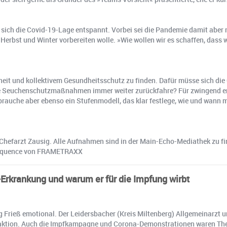
ich die Covid-19-Lage entspannt. Vorbei sei die Pandemie damit aber ni
erbst und Winter vorbereiten wolle. »Wie wollen wir es schaffen, dass wi
eiheit und kollektivem Gesundheitsschutz zu finden. Dafür müsse sich di
e Seuchenschutzmaßnahmen immer weiter zurückfahre? Für zwingend erfor
brauche aber ebenso ein Stufenmodell, das klar festlege, wie und wann
t Chefarzt Zausig. Alle Aufnahmen sind in der Main-Echo-Mediathek zu f
 Sequence von FRAMETRAXX
-Erkrankung und warum er für die Impfung wirbt
ieß emo­tio­nal. Der Lei­ders­ba­cher (Kreis Mil­ten­berg) All­ge­mein­arzt und
 Re­dak­ti­on. Auch die Impfkampagne und Corona-Demonstrationen waren