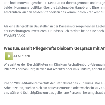
und hochmotiviert gearbeitet. Sein Rat für die Bürgerinnen und Bürge
beiden Kommunalpolitiker über die Leistung der Haupt- und Ehrenamt
Testzentren, an den beiden Standorten des kommunalen Krankenhause
Als eine der größten Baustellen in der Daseinsvorsorge nennen Legler
der Beschäftigten investieren. Grundsätzlich fordern beide eine no
FRAMETRAXX
Was tun, damit Pflegekräfte bleiben? Gespräch mit An
44 Minuten
Wie geht es den Beschäftigten am Klinikum Aschaffenburg-Alzenau im 
Pflege? Andreas Parr, Betriebsratsvorsitzender im Klinikum, spricht 
Knapp 2800 Mitarbeiter vertritt der Betriebsrat des Klinikums. Vor alle
Arbeitszeiten, suchen sich ein neues Berufsfeld oder wechseln zu Zeit
ein, während Schichtpläne um das geliehene Personal herumgebaut w