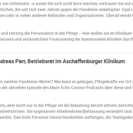
r am Untermain: »Lassen Sie sich nicht kirre machen, vertrauen Sie auf
lichen, die seit fast zwei Jahren gegen die Pandemie ankämpfen. Egal o
s oder in vielen anderen Behörden und Organisationen: Überall werde G
 und Herzing die Personalnot in der Pflege – hier wollen sie im Klinikum
ch bessere und verlässlichere Finanzierung der kommunalen Kliniken du
dreas Parr, Betriebsrat im Aschaffenburger Klinikum
zweiten Pandemie-Winter? Wie kann es gelingen, Pflegekräfte vor Ort zu
in der aktuellen Episode des Main-Echo Corona-Podcasts über diese und vi
m, aber nicht nur in der Pflege sei die Belastung derzeit extrem, berichte
arbeitsfirmen. Die sogenannte Arbeitnehmerüberlassung verändert laut Pa
erden. Das feste Personal müsse Randzeiten auffangen, der Teamgedan