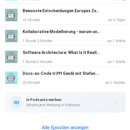
Links
Bewusste Entscheidungen Europas Zukunft liegt in unseren Händen (TechRiders Summit Special)
18 Minuten
vor 6 Tagen
Kollaborative Modellierung - warum und wie funktioniert Event Storming in der Praxis
Is Software Engineering Real Engineering? Hillel Wayne
1 Stunde 3 Minuten
vor 1 Woche
YOW!
2023 YouTube hillelwayne.com
Software Architecture: What Is It Really About? A Discussion with James Coplien
1 Stunde 5 Minuten
vor 1 Woche
Docs-as-Code trifft GenAI mit Stefan Zörner
28 Minuten
vor 2 Wochen
Are We Really Engineers? (Crossover project 1/3)
In Podcasts werben
Schalte jetzt Werbung in Podcasts.
We Are Not Special(Crossover project 2/3)
Alle Episoden anzeigen