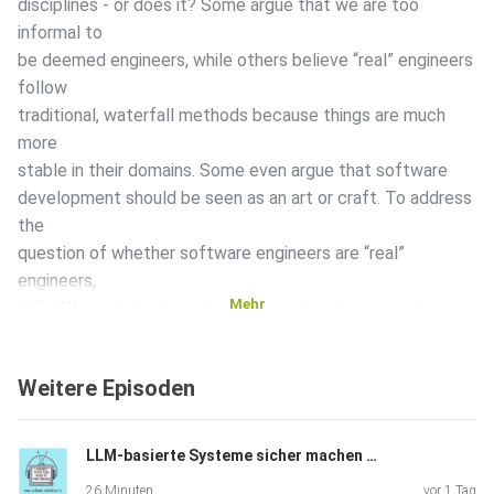
disciplines - or does it? Some argue that we are too
informal to
be deemed engineers, while others believe “real” engineers
follow
traditional, waterfall methods because things are much
more
stable in their domains. Some even argue that software
development should be seen as an art or craft. To address
the
question of whether software engineers are “real”
engineers,
Mehr
Hillel Wayne interviewed professionals who crossed over
from
traditional engineering to software engineering. In this
Weitere Episoden
episode,
we will delve into the insights gained from these.
LLM-basierte Systeme sicher machen mit Sönke Magnussen
26 Minuten
vor 1 Tag