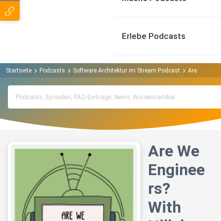
Erlebe Podcasts
Startseite
Podcasts
Software Architektur im Stream Podcast
Are We Engi
Are We
Enginee
rs?
With