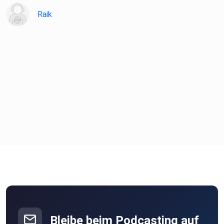
Raik
Handbook of Industrial Engineering (Gavriel Salvendy)
Hillel Wayne & Laurent Bossavit - Is It All Built on Sand
- What Do We Actually Know About Software
Development?
Auftragstaktik - Agilität beim Militär? mit Sönke Marahrens
Bleibe beim Podcasting auf