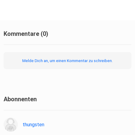
What Engineering Can Teach (an Learn From) Us (Crossover
Kommentare (0)
project 3/3)
Melde Dich an, um einen Kommentar zu schreiben.
The Joel Test
Abonnenten
Documenting Software Architectures (Paul Clements et
al.)
thungsten