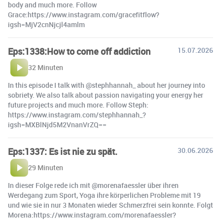
body and much more. Follow
Grace:https://www.instagram.com/gracefitflow?
igsh=MjV2cnNjcjl4amlm
Eps:1338:How to come off addiction
15.07.2026
32 Minuten
In this episode I talk with @stephhannah_ about her journey into
sobriety. We also talk about passion navigating your energy her
future projects and much more. Follow Steph:
https://www.instagram.com/stephhannah_?
igsh=MXBlNjd5M2VnanVrZQ==
Eps:1337: Es ist nie zu spät.
30.06.2026
29 Minuten
In dieser Folge rede ich mit @morenafaessler über ihren
Werdegang zum Sport, Yoga ihre körperlichen Probleme mit 19
und wie sie in nur 3 Monaten wieder Schmerzfrei sein konnte. Folgt
Morena:https://www.instagram.com/morenafaessler?