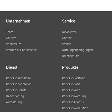
Unternehmen
Service
Team
Newsletter
Karriere
Kontakt
Impressum
Presse
Werben auf podcast.de
Nutzungsbedingungen
Datenschutz
Dienst
Produkte
Podcast anmelden
Podcast-Beratung
Podcast hochladen
Podcast-Jobs
Podcast-Events
Podcast-Push
Registrierung
Podcast-Werbung
Anmeldung
Podcast-Agentur
Podcast-Produktion