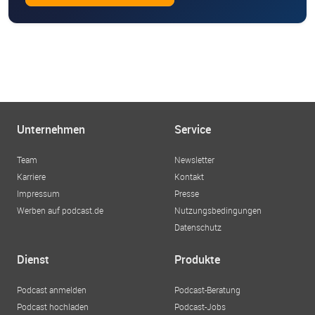
Unternehmen
Service
Team
Newsletter
Karriere
Kontakt
Impressum
Presse
Werben auf podcast.de
Nutzungsbedingungen
Datenschutz
Dienst
Produkte
Podcast anmelden
Podcast-Beratung
Podcast hochladen
Podcast-Jobs