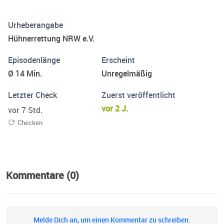
ein artgerechtes Hühnerleben zu führen. Kiki und Melanie
sprechen in vier Folgen darüber, wie die Industrie vom Ei
Urheberangabe
zum Huhn und wieder zum Ei kommt. Und wie viel Leid,
Hühnerrettung NRW e.V.
Qual und Tod nicht nur in Fertigprodukten, sondern auch
im Supermarkt-Ei stecken. Und leider nein: Eier vom
Episodenlänge
Erscheint
Hofladen sind nicht besser. Hört selbst.
Ø 14 Min.
Unregelmäßig
Letzter Check
Zuerst veröffentlicht
vor 2 J.
vor 7 Std.
Checken
Kommentare (0)
Melde Dich an, um einen Kommentar zu schreiben.