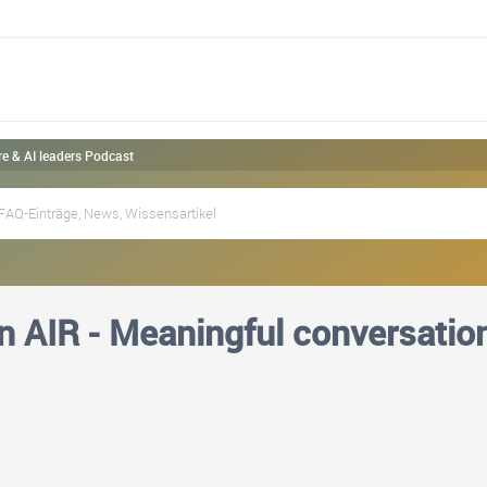
re & AI leaders Podcast
n AIR - Meaningful conversation