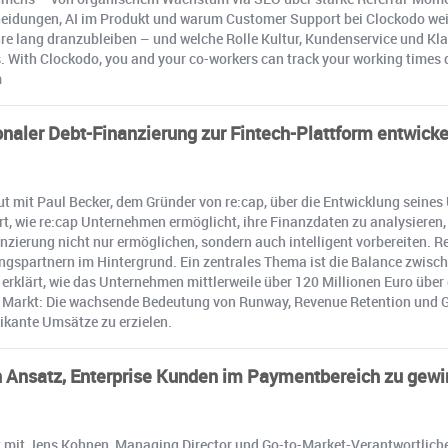
cheidungen, AI im Produkt und warum Customer Support bei Clockodo weit
 lang dranzubleiben – und welche Rolle Kultur, Kundenservice und Klarh
 With Clockodo, you and your co-workers can track your working times qui
m
onaler Debt-Finanzierung zur Fintech-Plattform entwicke
eut mit Paul Becker, dem Gründer von re:cap, über die Entwicklung sein
, wie re:cap Unternehmen ermöglicht, ihre Finanzdaten zu analysieren,
zierung nicht nur ermöglichen, sondern auch intelligent vorbereiten. R
ungspartnern im Hintergrund. Ein zentrales Thema ist die Balance zwis
erklärt, wie das Unternehmen mittlerweile über 120 Millionen Euro über 
 Markt: Die wachsende Bedeutung von Runway, Revenue Retention und Gr
fikante Umsätze zu erzielen.
n Ansatz, Enterprise Kunden im Paymentbereich zu gew
st mit Jens Kohnen, Managing Director und Go-to-Market-Verantwortliche