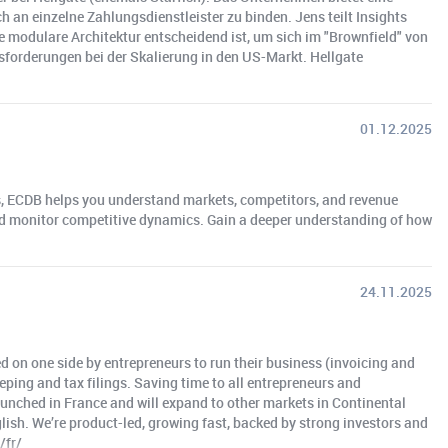
 an einzelne Zahlungsdienstleister zu binden. Jens teilt Insights
 modulare Architektur entscheidend ist, um sich im "Brownfield" von
orderungen bei der Skalierung in den US-Markt. Hellgate
01.12.2025
s, ECDB helps you understand markets, competitors, and revenue
nd monitor competitive dynamics. Gain a deeper understanding of how
24.11.2025
d on one side by entrepreneurs to run their business (invoicing and
ping and tax filings. Saving time to all entrepreneurs and
aunched in France and will expand to other markets in Continental
ish. We’re product-led, growing fast, backed by strong investors and
/fr/