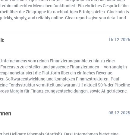
erhin mit echten Menschen funktioniert. Ein ehrliches Gespräch über
eit über die Zielgruppe für nachhaltigen Erfolg spielen. Clockodo is
ckly, simply, and reliably online. Clear reports give you detail and
lt
15.12.2025
es Unternehmens vom reinen Finanzierungsanbieter hin zu einer
 Forecasts zu erstellen und passende Finanzierungen – vorrangig in
ecap monetarisiert die Plattform über ein einfaches Revenue-
chen Softwareentwicklung und komplexen Finanzstrukturen. Paul
eine Fondsstruktur vermittelt und warum UK aktuell 50 % der Pipeline
oss Margin für Finanzierungsentscheidungen, sowie AI-getriebene
innen
08.12.2025
r bei Hellgate (ehemals Starfish). Das Unternehmen bietet eine