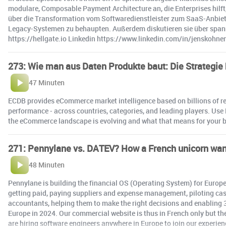
modulare, Composable Payment Architecture an, die Enterprises hilft,
über die Transformation vom Softwaredienstleister zum SaaS-Anbiete
Legacy-Systemen zu behaupten. Außerdem diskutieren sie über span
https://hellgate.io Linkedin https://www.linkedin.com/in/jenskohne
273: Wie man aus Daten Produkte baut: Die Strategie 
47 Minuten
ECDB provides eCommerce market intelligence based on billions of r
performance - across countries, categories, and leading players. U
the eCommerce landscape is evolving and what that means for your 
271: Pennylane vs. DATEV? How a French unicorn wan
48 Minuten
Pennylane is building the financial OS (Operating System) for Europea
getting paid, paying suppliers and expense management, piloting cash 
accountants, helping them to make the right decisions and enabling 3
Europe in 2024. Our commercial website is thus in French only but th
are hiring software engineers anywhere in Europe to join our experi