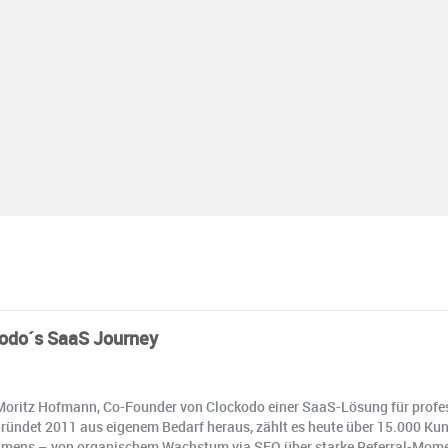
kodo´s SaaS Journey
 Moritz Hofmann, Co-Founder von Clockodo einer SaaS-Lösung für profess
ündet 2011 aus eigenem Bedarf heraus, zählt es heute über 15.000 Kun
rnehmens – von organischem Wachstum via SEO über starke Referral-Mome