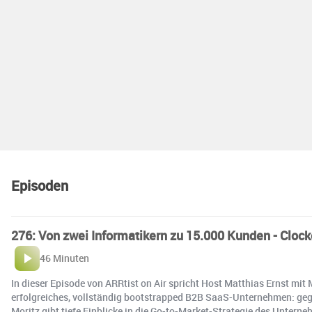
Episoden
276: Von zwei Informatikern zu 15.000 Kunden - Cloc
46 Minuten
In dieser Episode von ARRtist on Air spricht Host Matthias Ernst mit
erfolgreiches, vollständig bootstrapped B2B SaaS-Unternehmen: gegr
Moritz gibt tiefe Einblicke in die Go-to-Market-Strategie des Unte