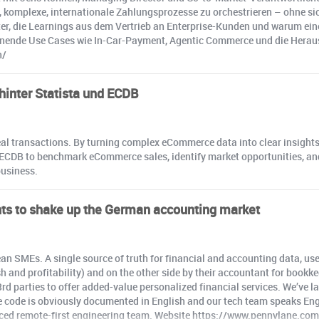
 komplexe, internationale Zahlungsprozesse zu orchestrieren – ohne sich
r, die Learnings aus dem Vertrieb an Enterprise-Kunden und warum eine
nende Use Cases wie In-Car-Payment, Agentic Commerce und die Herausf
n/
hinter Statista und ECDB
eal transactions. By turning complex eCommerce data into clear insight
se ECDB to benchmark eCommerce sales, identify market opportunities, a
business.
ts to shake up the German accounting market
n SMEs. A single source of truth for financial and accounting data, use
and profitability) and on the other side by their accountant for bookkee
rd parties to offer added-value personalized financial services. We’ve l
e code is obviously documented in English and our tech team speaks Engl
enced remote-first engineering team. Website https://www.pennylane.com