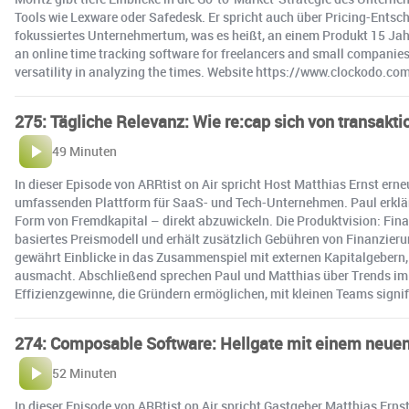
Tools wie Lexware oder Safedesk. Er spricht auch über Pricing-Ents
fokussiertes Unternehmertum, was es heißt, an einem Produkt 15 Jahre
an online time tracking software for freelancers and small companies.
versatility in analyzing the times. Website https://www.clockodo.co
275: Tägliche Relevanz: Wie re:cap sich von transakti
49 Minuten
In dieser Episode von ARRtist on Air spricht Host Matthias Ernst ern
umfassenden Plattform für SaaS- und Tech-Unternehmen. Paul erklärt
Form von Fremdkapital – direkt abzuwickeln. Die Produktvision: Finan
basiertes Preismodell und erhält zusätzlich Gebühren von Finanzier
gewährt Einblicke in das Zusammenspiel mit externen Kapitalgebern, 
ausmacht. Abschließend sprechen Paul und Matthias über Trends im
Effizienzgewinne, die Gründern ermöglichen, mit kleinen Teams signi
274: Composable Software: Hellgate mit einem neue
52 Minuten
In dieser Episode von ARRtist on Air spricht Gastgeber Matthias Ern