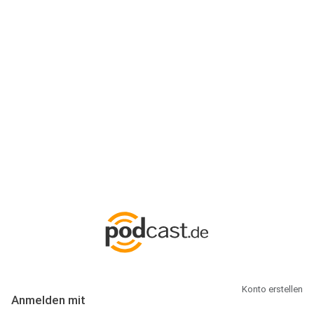
Anmeldung
Hallo Podcast-Hörer! Melde dich hier an. Dich erwarten 1 Million
abonnierbare Podcasts und alles, was Du rund um Podcasting
wissen musst.
Konto erstellen
Anmelden mit