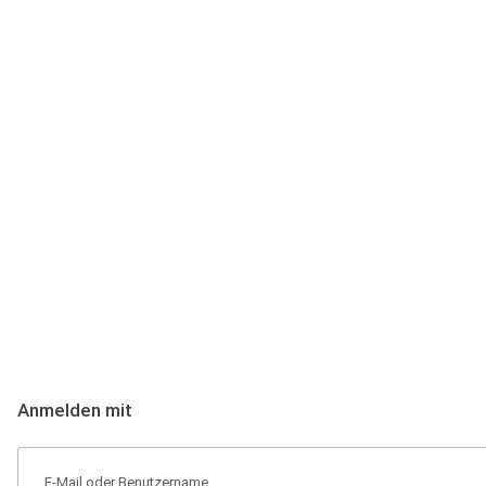
Anmeldung
Hallo Podcast-Hörer! Melde dich hier an. Dich erwarten 1 Million 
Anmelden mit