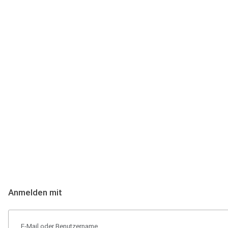
Anmeldung
Hallo Podcast-Hörer! Melde dich hier an. Dich erwarten 1 Million 
Anmelden mit