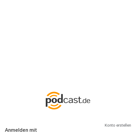
Anmeldung
Hallo Podcast-Hörer! Melde dich hier an. Dich erwarten 1 Million
abonnierbare Podcasts und alles, was Du rund um Podcasting
wissen musst.
Konto erstellen
Anmelden mit