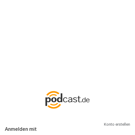
Anmeldung
Hallo Podcast-Hörer! Melde dich hier an. Dich erwarten 1 Million
abonnierbare Podcasts und alles, was Du rund um Podcasting
wissen musst.
Konto erstellen
Anmelden mit