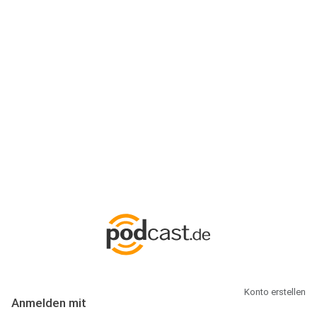
Anmeldung
Hallo Podcast-Hörer! Melde dich hier an. Dich erwarten 1 Million
abonnierbare Podcasts und alles, was Du rund um Podcasting
wissen musst.
Konto erstellen
Anmelden mit