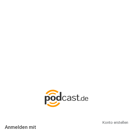
Anmeldung
Hallo Podcast-Hörer! Melde dich hier an. Dich erwarten 1 Million
abonnierbare Podcasts und alles, was Du rund um Podcasting
wissen musst.
Konto erstellen
Anmelden mit