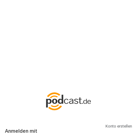
Anmeldung
Hallo Podcast-Hörer! Melde dich hier an. Dich erwarten 1 Million
abonnierbare Podcasts und alles, was Du rund um Podcasting
wissen musst.
Konto erstellen
Anmelden mit