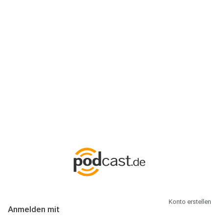
Anmeldung
Hallo Podcast-Hörer! Melde dich hier an. Dich erwarten 1 Million
abonnierbare Podcasts und alles, was Du rund um Podcasting
wissen musst.
Konto erstellen
Anmelden mit