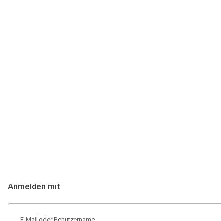
Anmeldung
Hallo Podcast-Hörer! Melde dich hier an. Dich erwarten 1 Million 
Anmelden mit