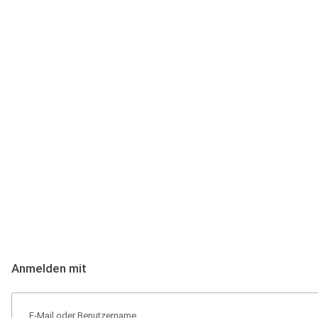
Anmeldung
Hallo Podcast-Hörer! Melde dich hier an. Dich erwarten 1 Million 
Anmelden mit