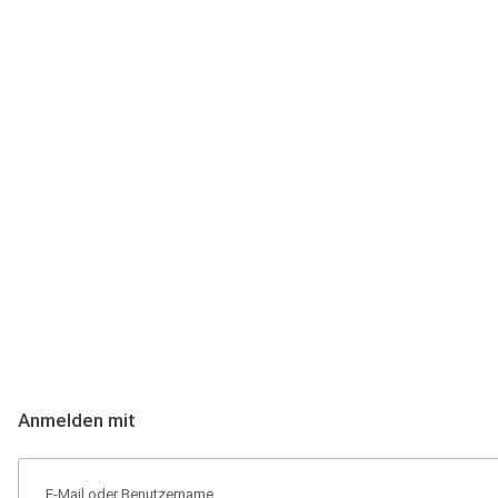
Anmeldung
Hallo Podcast-Hörer! Melde dich hier an. Dich erwarten 1 Million 
Anmelden mit