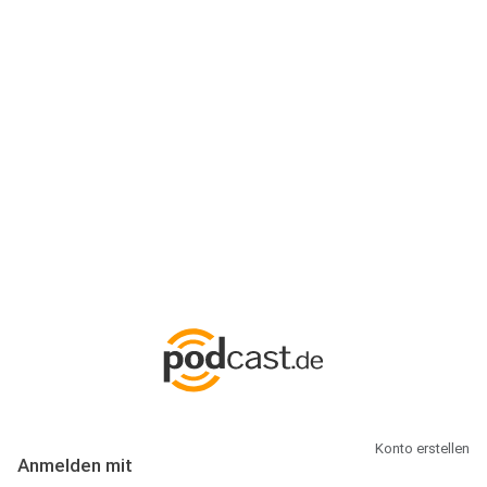
Anmeldung
Hallo Podcast-Hörer! Melde dich hier an. Dich erwarten 1 Million
abonnierbare Podcasts und alles, was Du rund um Podcasting
wissen musst.
Konto erstellen
Anmelden mit