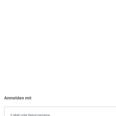
Anmeldung
Hallo Podcast-Hörer! Melde dich hier an. Dich erwarten 1 Million 
Anmelden mit