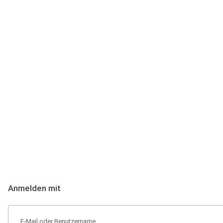
Anmeldung
Hallo Podcast-Hörer! Melde dich hier an. Dich erwarten 1 Million 
Anmelden mit