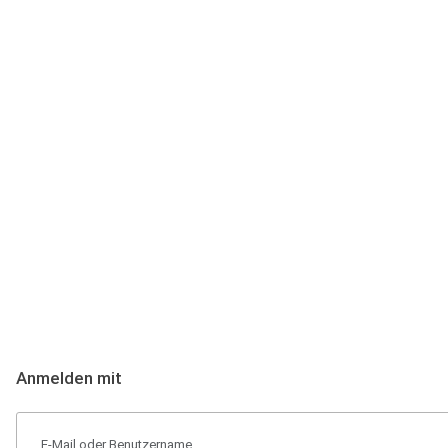
Anmeldung
Hallo Podcast-Hörer! Melde dich hier an. Dich erwarten 1 Million 
Anmelden mit