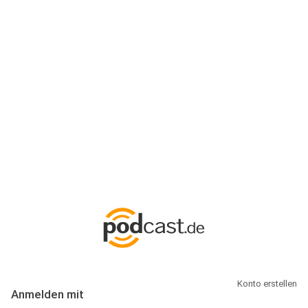
Anmeldung
Hallo Podcast-Hörer! Melde dich hier an. Dich erwarten 1 Million
abonnierbare Podcasts und alles, was Du rund um Podcasting
wissen musst.
Konto erstellen
Anmelden mit