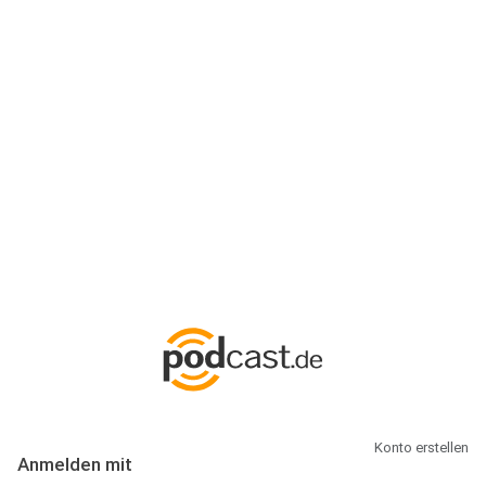
Anmeldung
Hallo Podcast-Hörer! Melde dich hier an. Dich erwarten 1 Million
abonnierbare Podcasts und alles, was Du rund um Podcasting
wissen musst.
Konto erstellen
Anmelden mit