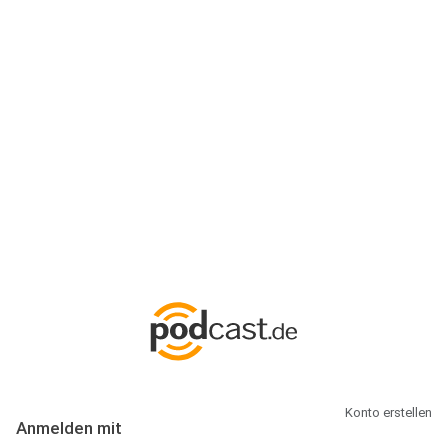
Anmeldung
Hallo Podcast-Hörer! Melde dich hier an. Dich erwarten 1 Million
abonnierbare Podcasts und alles, was Du rund um Podcasting
wissen musst.
Konto erstellen
Anmelden mit