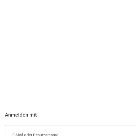
Anmeldung
Hallo Podcast-Hörer! Melde dich hier an. Dich erwarten 1 Million 
Anmelden mit