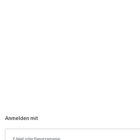
Anmeldung
Hallo Podcast-Hörer! Melde dich hier an. Dich erwarten 1 Million 
Anmelden mit