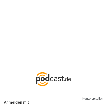
Anmeldung
Hallo Podcast-Hörer! Melde dich hier an. Dich erwarten 1 Million
abonnierbare Podcasts und alles, was Du rund um Podcasting
wissen musst.
Konto erstellen
Anmelden mit