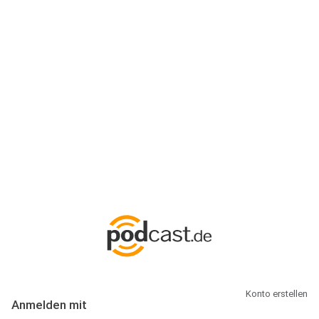
Anmeldung
Hallo Podcast-Hörer! Melde dich hier an. Dich erwarten 1 Million
abonnierbare Podcasts und alles, was Du rund um Podcasting
wissen musst.
Konto erstellen
Anmelden mit