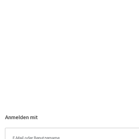
Anmeldung
Hallo Podcast-Hörer! Melde dich hier an. Dich erwarten 1 Million 
Anmelden mit