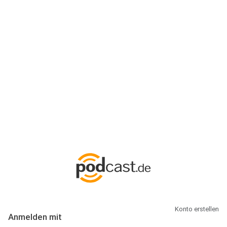
Anmeldung
Hallo Podcast-Hörer! Melde dich hier an. Dich erwarten 1 Million
abonnierbare Podcasts und alles, was Du rund um Podcasting
wissen musst.
Konto erstellen
Anmelden mit