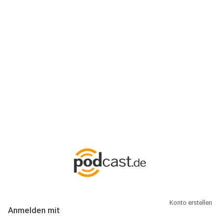
Anmeldung
Hallo Podcast-Hörer! Melde dich hier an. Dich erwarten 1 Million
abonnierbare Podcasts und alles, was Du rund um Podcasting
wissen musst.
Konto erstellen
Anmelden mit