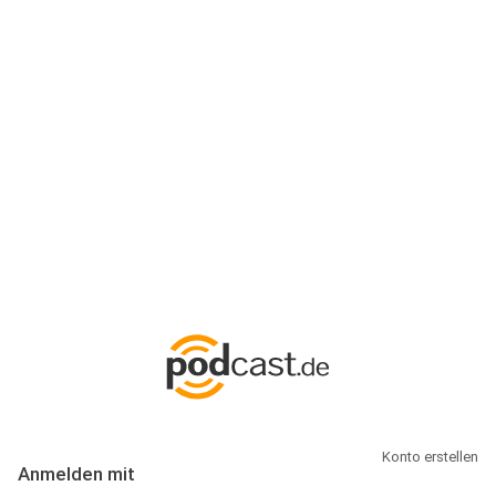
Anmeldung
Hallo Podcast-Hörer! Melde dich hier an. Dich erwarten 1 Million
abonnierbare Podcasts und alles, was Du rund um Podcasting
wissen musst.
Konto erstellen
Anmelden mit