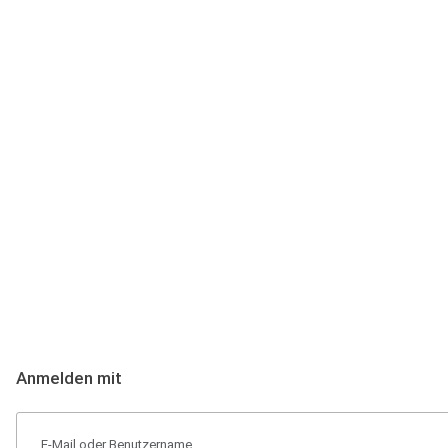
Anmeldung
Hallo Podcast-Hörer! Melde dich hier an. Dich erwarten 1 Million 
Anmelden mit